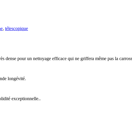
he
,
télescopique
très dense pour un nettoyage efficace qui ne griffera même pas la carrosse
nde longévité.
idité exceptionnelle..